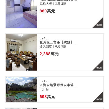
電梯大樓 | 3房 2廳
880
萬元
8243
蛋黃區三官路【鑽錢】...
透天別墅 | 6房 5廳
2,388
萬元
8212
※海安路緊鄰保安市場...
| 房 廳
698
萬元