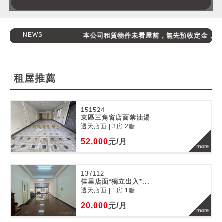
NEWS
本公司租賃物件未看屋前，無先預收定金，請消費
租屋推薦
151524
東區三角窗店面禁油湯
透天店面 | 3房 2廳
52,000
元/月
137112
佳里店面*獨立出入*...
透天店面 | 1房 1廳
20,000
元/月