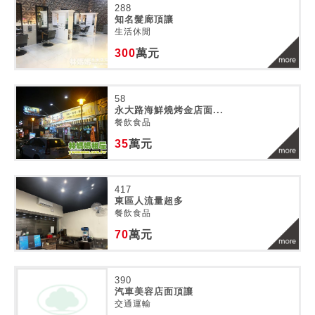
288
知名髮廊頂讓
生活休閒
300
萬元
58
永大路海鮮燒烤金店面...
餐飲食品
35
萬元
417
東區人流量超多
餐飲食品
70
萬元
390
汽車美容店面頂讓
交通運輸