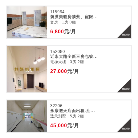
115964
裝潢美套房禁菸、寵限...
套房 | 1房 0廳
6,800
元/月
152080
近永大路全新三房包管...
電梯大樓 | 3房 2廳
27,000
元/月
32206
永康透天店面出租-油...
透天別墅 | 5房 2廳
45,000
元/月