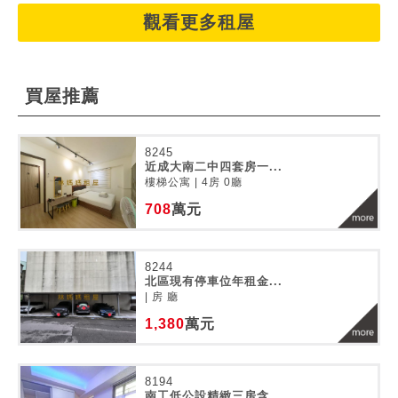
觀看更多租屋
買屋推薦
8245
近成大南二中四套房一...
樓梯公寓 | 4房 0廳
708
萬元
8244
北區現有停車位年租金...
| 房 廳
1,380
萬元
8194
南工低公設精緻三房含...