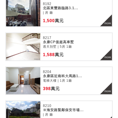
8192
北區東豐路臨路3.1...
| 房 廳
1,500
萬元
8217
永康CP值超高車墅
透天別墅 | 5房 1廳
1,588
萬元
8204
永康區近南科大馬路1...
電梯大樓 | 1房 1廳
398
萬元
8210
※海安路緊鄰保安市場...
| 房 廳