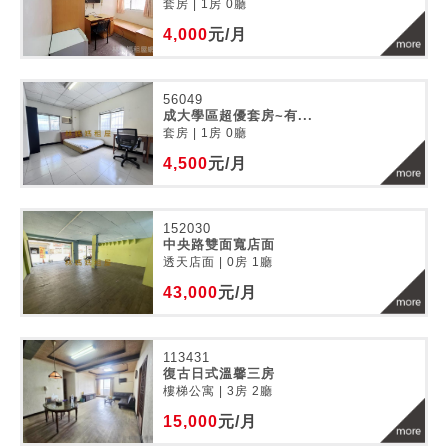
套房 | 1房 0廳
4,000
元/月
56049
成大學區超優套房~有...
套房 | 1房 0廳
4,500
元/月
152030
中央路雙面寬店面
透天店面 | 0房 1廳
43,000
元/月
113431
復古日式溫馨三房
樓梯公寓 | 3房 2廳
15,000
元/月