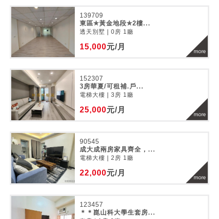
139709
東區✯黃金地段✯2樓...
透天別墅 | 0房 1廳
15,000
元/月
152307
3房華夏/可租補.戶...
電梯大樓 | 3房 1廳
25,000
元/月
90545
成大成兩房家具齊全，...
電梯大樓 | 2房 1廳
22,000
元/月
123457
＊＊崑山科大學生套房...