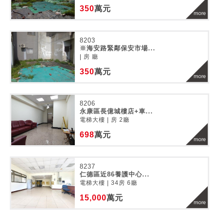
350
萬元
8203
※海安路緊鄰保安市場...
| 房 廳
350
萬元
8206
永康區長億城樓店+車...
電梯大樓 | 房 2廳
698
萬元
8237
仁德區近86養護中心...
電梯大樓 | 34房 6廳
15,000
萬元