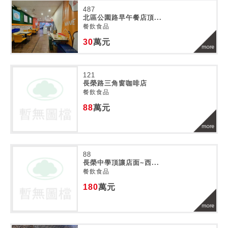
487
北區公園路早午餐店頂...
餐飲食品
30
萬元
121
長榮路三角窗咖啡店
餐飲食品
88
萬元
88
長榮中學頂讓店面~西...
餐飲食品
180
萬元