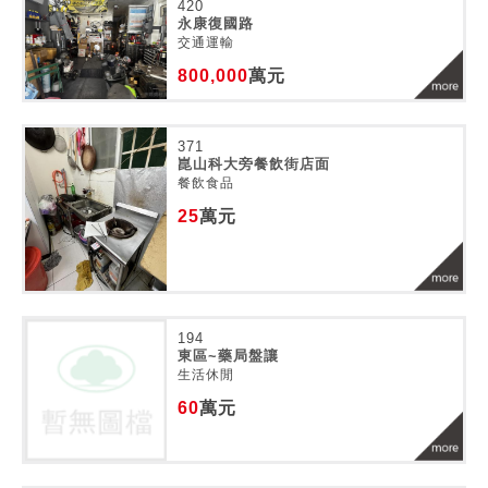
420
永康復國路
交通運輸
800,000
萬元
371
崑山科大旁餐飲街店面
餐飲食品
25
萬元
194
東區~藥局盤讓
生活休閒
60
萬元