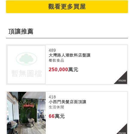
觀看更多買屋
頂讓推薦
489
大灣路人潮飲料店盤讓
餐飲食品
250,000
萬元
418
小西門美髮店面頂讓
生活休閒
66
萬元