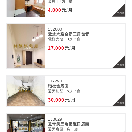
套房 | 1房 0廳
4,000
元/月
152080
近永大路全新三房包管...
電梯大樓 | 3房 2廳
27,000
元/月
117290
砲校金店面
透天別墅 | 6房 2廳
30,000
元/月
133029
近奇美三角窗醒目店面...
透天店面 | 房 1廳