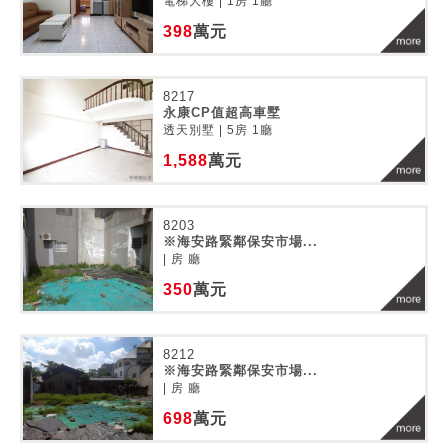
電梯大樓 | 1房 1廳
398
萬元
8217
永康CP值超高車墅
透天別墅 | 5房 1廳
1,588
萬元
8203
※海安路緊鄰保安市場...
| 房 廳
350
萬元
8212
※海安路緊鄰保安市場...
| 房 廳
698
萬元