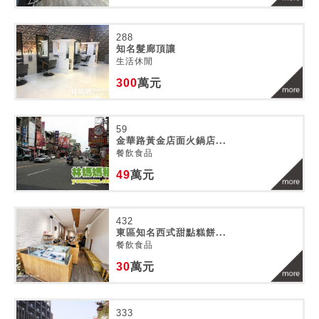
288
知名髮廊頂讓
生活休閒
300
萬元
59
金華路黃金店面火鍋店...
餐飲食品
49
萬元
432
東區知名西式甜點糕餅...
餐飲食品
30
萬元
333