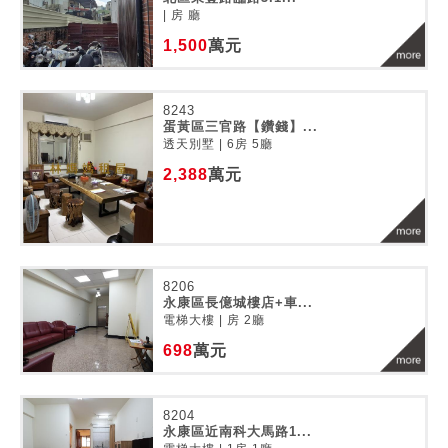
| 房 廳
1,500
萬元
8243
蛋黃區三官路【鑽錢】...
透天別墅 | 6房 5廳
2,388
萬元
8206
永康區長億城樓店+車...
電梯大樓 | 房 2廳
698
萬元
8204
永康區近南科大馬路1...