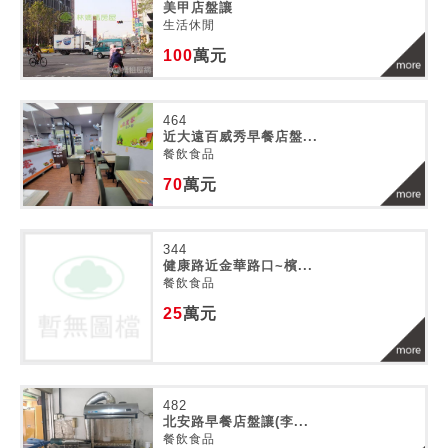
美甲店盤讓
生活休閒
100
萬元
464
近大遠百威秀早餐店盤...
餐飲食品
70
萬元
344
健康路近金華路口~檳...
餐飲食品
25
萬元
482
北安路早餐店盤讓(李...
餐飲食品