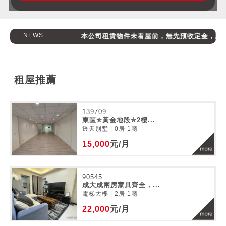
NEWS
本公司租賃物件未看屋前，無先預收定金，請消費
租屋推薦
139709
東區✯黃金地段✯2樓...
透天別墅 | 0房 1廳
15,000
元/月
90545
成大成兩房家具齊全，...
電梯大樓 | 2房 1廳
22,000
元/月