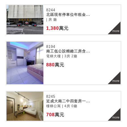
8244
北區現有停車位年租金...
| 房 廳
1,380
萬元
8194
南工低公設精緻三房含...
電梯大樓 | 3房 2廳
880
萬元
8245
近成大南二中四套房一...
樓梯公寓 | 4房 0廳
708
萬元