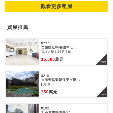
觀看更多租屋
買屋推薦
8237
仁德區近86養護中心...
電梯大樓 | 34房 6廳
15,000
萬元
8210
※海安路緊鄰保安市場...
| 房 廳
350
萬元
8192
北區東豐路臨路3.1...