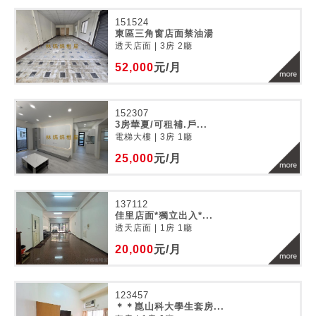
151524
東區三角窗店面禁油湯
透天店面 | 3房 2廳
52,000
元/月
152307
3房華夏/可租補.戶...
電梯大樓 | 3房 1廳
25,000
元/月
137112
佳里店面*獨立出入*...
透天店面 | 1房 1廳
20,000
元/月
123457
＊＊崑山科大學生套房...