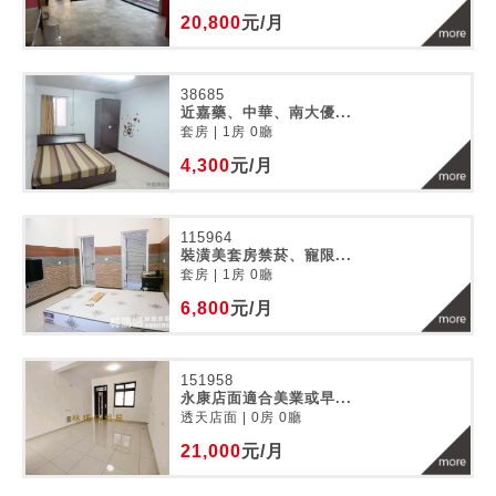
20,800
元/月
38685
近嘉藥、中華、南大優...
套房 | 1房 0廳
4,300
元/月
115964
裝潢美套房禁菸、寵限...
套房 | 1房 0廳
6,800
元/月
151958
永康店面適合美業或早...
透天店面 | 0房 0廳
21,000
元/月