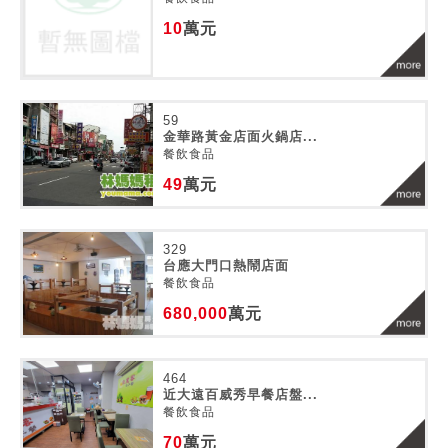
10
萬元
59
金華路黃金店面火鍋店...
餐飲食品
49
萬元
329
台應大門口熱鬧店面
餐飲食品
680,000
萬元
464
近大遠百威秀早餐店盤...
餐飲食品
70
萬元