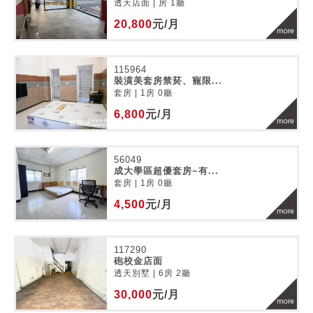
透天店面 | 房 1廳
20,800
元/月
115964
裝潢美套房禁菸、寵限...
套房 | 1房 0廳
6,800
元/月
56049
成大學區超優套房~有...
套房 | 1房 0廳
4,500
元/月
117290
砲校金店面
透天別墅 | 6房 2廳
30,000
元/月