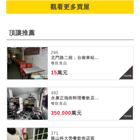
觀看更多買屋
頂讓推薦
295
北門路二段，台南車站...
餐飲食品
15
萬元
492
永康正強街料理餐飲店...
餐飲食品
350,000
萬元
371
崑山科大旁餐飲街店面