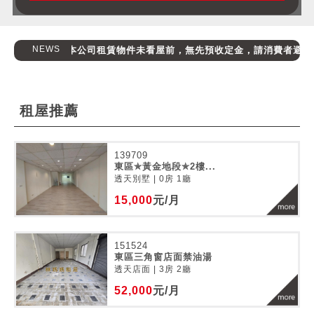
NEWS
本公司租賃物件未看屋前，無先預收定金，請消費者避免受騙
租屋推薦
139709
東區✯黃金地段✯2樓...
透天別墅 | 0房 1廳
15,000
元/月
151524
東區三角窗店面禁油湯
透天店面 | 3房 2廳
52,000
元/月