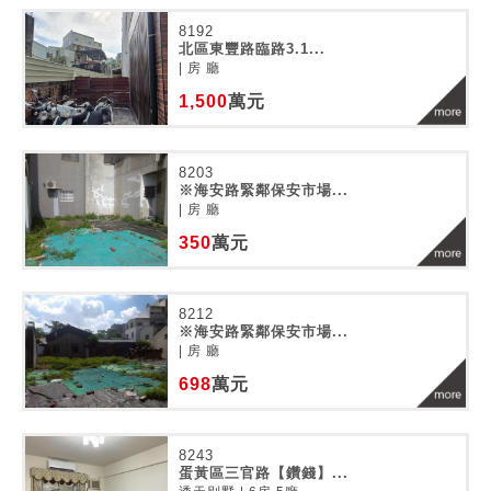
8192
北區東豐路臨路3.1...
| 房 廳
1,500
萬元
8203
※海安路緊鄰保安市場...
| 房 廳
350
萬元
8212
※海安路緊鄰保安市場...
| 房 廳
698
萬元
8243
蛋黃區三官路【鑽錢】...