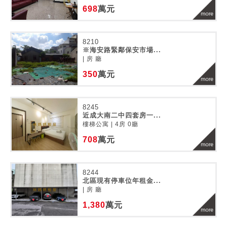
698
萬元
8210
※海安路緊鄰保安市場...
| 房 廳
350
萬元
8245
近成大南二中四套房一...
樓梯公寓 | 4房 0廳
708
萬元
8244
北區現有停車位年租金...
| 房 廳
1,380
萬元