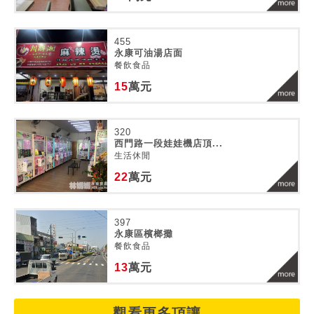
455
永康可油湯店面
餐飲食品
15
萬元
320
西門路一段娃娃機店頂...
生活休閒
22
萬元
397
永康區檳榔攤
餐飲食品
13
萬元
觀看更多頂讓