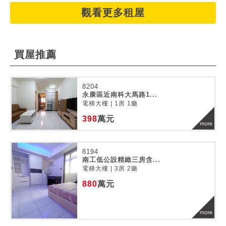
觀看更多租屋
買屋推薦
8204
永康區近南科大馬路1...
電梯大樓 | 1房 1廳
398
萬元
8194
南工低公設精緻三房含...
電梯大樓 | 3房 2廳
880
萬元