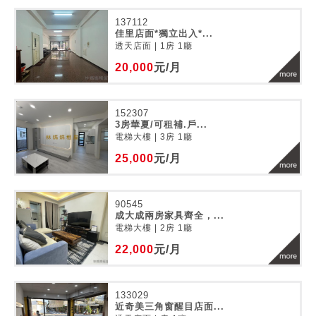
137112
佳里店面*獨立出入*...
透天店面 | 1房 1廳
20,000
元/月
152307
3房華夏/可租補.戶...
電梯大樓 | 3房 1廳
25,000
元/月
90545
成大成兩房家具齊全，...
電梯大樓 | 2房 1廳
22,000
元/月
133029
近奇美三角窗醒目店面...