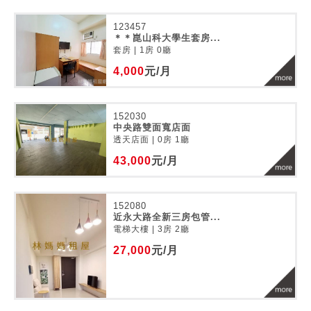
123457
＊＊崑山科大學生套房...
套房 | 1房 0廳
4,000
元/月
152030
中央路雙面寬店面
透天店面 | 0房 1廳
43,000
元/月
152080
近永大路全新三房包管...
電梯大樓 | 3房 2廳
27,000
元/月