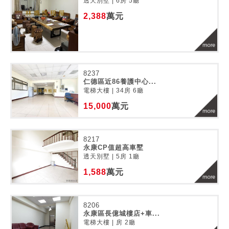
透天別墅 | 6房 5廳
2,388
萬元
8237
仁德區近86養護中心...
電梯大樓 | 34房 6廳
15,000
萬元
8217
永康CP值超高車墅
透天別墅 | 5房 1廳
1,588
萬元
8206
永康區長億城樓店+車...
電梯大樓 | 房 2廳