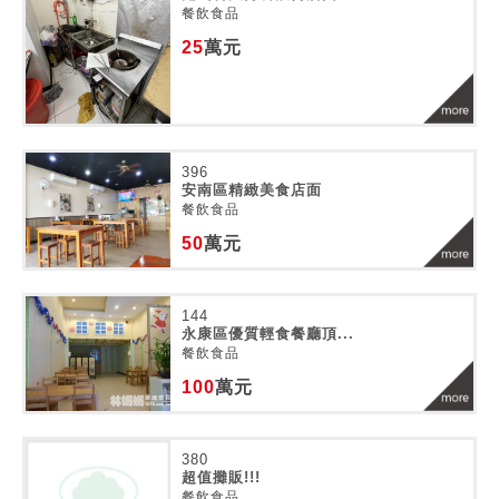
餐飲食品
25
萬元
396
安南區精緻美食店面
餐飲食品
50
萬元
144
永康區優質輕食餐廳頂...
餐飲食品
100
萬元
380
超值攤販!!!
餐飲食品