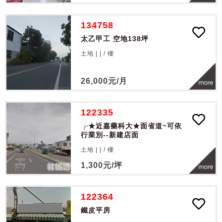
134758
太乙甲工 空地138坪
土地 | |
/
樓
26,000
元/月
122335
╭★近嘉藥科大★面省道~可依
行業別--新建店面
土地 | |
/
樓
1,300
元/坪
122364
鐵皮平房