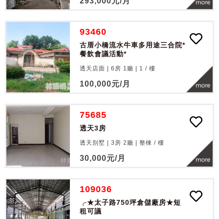
293,000
元/月
93460
古厝小橋流水牛車多用途三合院*
餐飲會議活動*
透天店面 | 6房 1廳 |
1
/
樓
100,000
元/月
75685
透天3房
透天別墅 | 3房 2廳 |
整棟
/
樓
30,000
元/月
109036
╭★太子路750坪倉儲廠房★短
租可議