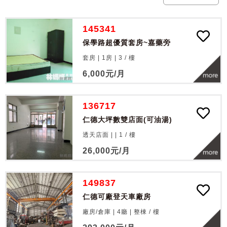
145341
保學路超優質套房~嘉藥旁
套房 | 1房 |
3
/
樓
6,000
元/月
136717
仁德大坪數雙店面(可油湯)
透天店面 | |
1
/
樓
26,000
元/月
149837
仁德可廠登天車廠房
廠房/倉庫 | 4廳 |
整棟
/
樓