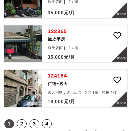
透天店面 | |
1
/
樓
35,000
元/月
122365
鐵皮平房
透天店面 | |
1
/
樓
35,000
元/月
124164
仁德~透天
透天別墅 , 透天店面 | 5房 1廳 |
整棟
/
樓
18,000
元/月
1
2
3
4