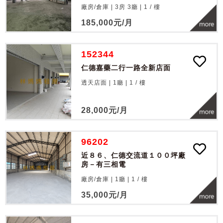
廠房/倉庫 | 3房 3廳 |
1
/
樓
185,000
元/月
152344
仁德嘉藥二行一路全新店面
透天店面 | 1廳 |
1
/
樓
28,000
元/月
96202
近８６、仁德交流道１００坪廠
房－有三相電
廠房/倉庫 | 1廳 |
1
/
樓
35,000
元/月