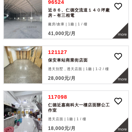
96524
近８６、仁德交流道１４０坪廠
房－有三相電
廠房/倉庫 | 1廳 |
1
/
樓
41,000
元/月
121127
保安車站商業街店面
透天別墅 , 透天店面 | 1廳 |
1-2
/
樓
28,000
元/月
117098
仁德近嘉南科大一樓店面辦公工
作室
透天店面 | 1廳 |
1
/
樓
18,000
元/月